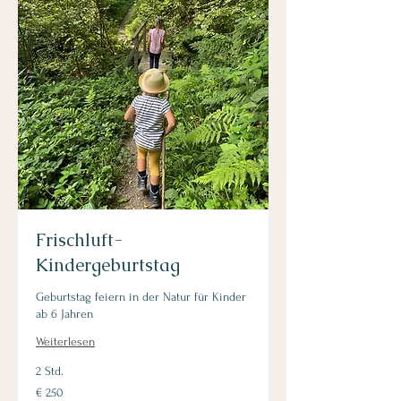
Frischluft-
Kindergeburtstag
Geburtstag feiern in der Natur für Kinder
ab 6 Jahren
Weiterlesen
2 Std.
250
€ 250
Euro