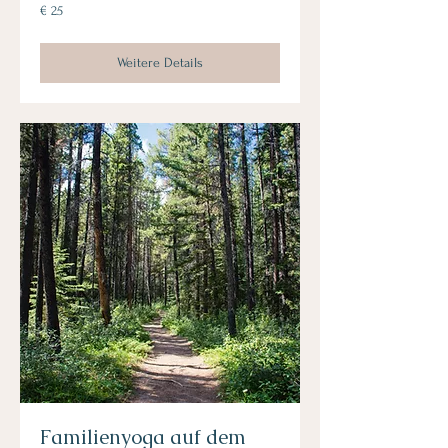
25
€ 25
Euro
Weitere Details
Familienyoga auf dem