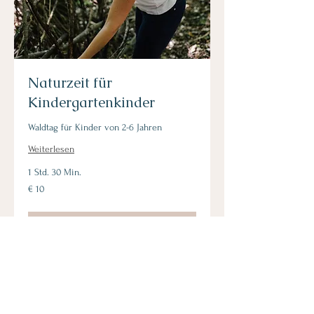
Naturzeit für
Kindergartenkinder
Waldtag für Kinder von 2-6 Jahren
Weiterlesen
1 Std. 30 Min.
10
€ 10
Euro
Weitere Details