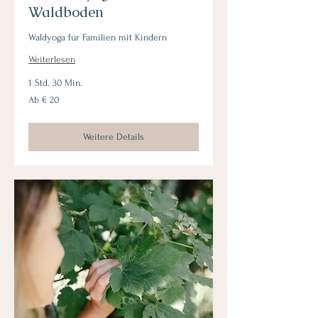
Waldboden
Waldyoga für Familien mit Kindern
Weiterlesen
1 Std. 30 Min.
Ab
Ab € 20
20
Euro
Weitere Details